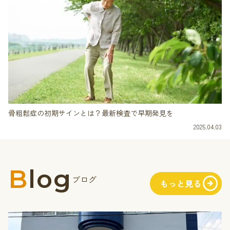
骨粗鬆症の初期サインとは？最新検査で早期発見を
2025.04.03
Blog
arrow_circle_right
ブログ
もっと見る