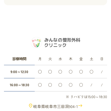
診察時間
月
火
水
木
金
土
日
9:00～12:30
◯
◯
◯
◯
◯
◯
/
16:00～18:30
◯
◯
◯
◯
◯
/
/
※ リハビリは15:00～18:30
location_on
east
岐阜県岐阜市三田洞904-1