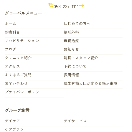
phone_in_talk
east
058-237-1111
グローバルメニュー
ホーム
はじめての方へ
診療科目
整形外科
リハビリテーション
自費治療
ブログ
お知らせ
クリニック紹介
院長・スタッフ紹介
アクセス
予約について
よくあるご質問
採用情報
お問い合わせ
厚生労働大臣が定める掲示事項
プライバシーポリシー
グループ施設
デイケア
デイサービス
ケアプラン